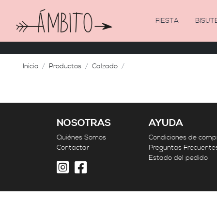
FIESTA
BISUT
Inicio
Productos
Calzado
NOSOTRAS
AYUDA
Quiénes Somos
Condiciones de comp
Contactar
Preguntas Frecuente
Estado del pedido