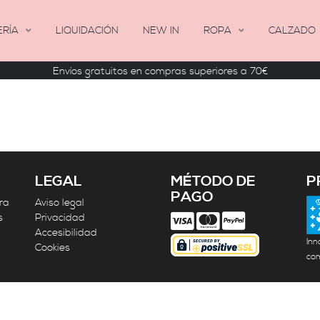
ERÍA
LIQUIDACIÓN
NEW IN
ROPA
CALZADO
Envíos gratuitos en compras superiores a 70€
LEGAL
MÉTODO DE
P
PAGO
ra
Aviso legal
s
Privacidad
Accesibilidad
Inn
Cookies
com