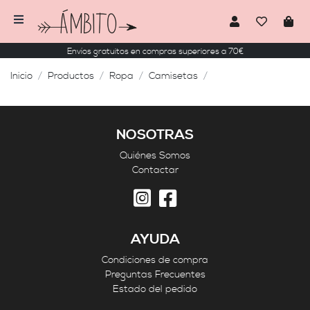
Envíos gratuitos en compras superiores a 70€
Inicio
Productos
Ropa
Camisetas
NOSOTRAS
Quiénes Somos
Contactar
AYUDA
Condiciones de compra
Preguntas Frecuentes
Estado del pedido