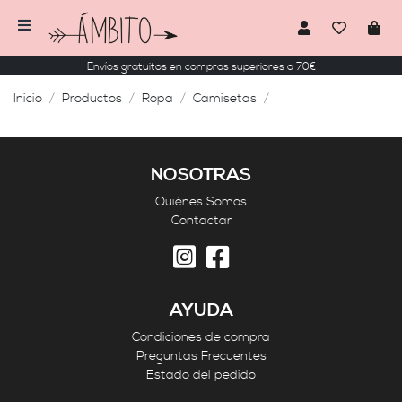
Envíos gratuitos en compras superiores a 70€
Inicio
Productos
Ropa
Camisetas
NOSOTRAS
Quiénes Somos
Contactar
AYUDA
Condiciones de compra
Preguntas Frecuentes
Estado del pedido