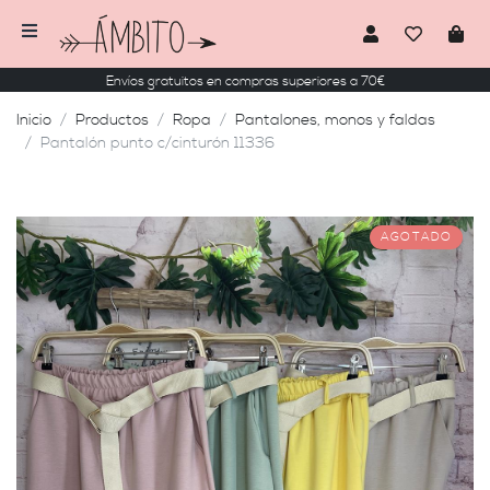
Envíos gratuitos en compras superiores a 70€
Inicio
Productos
Ropa
Pantalones, monos y faldas
Pantalón punto c/cinturón 11336
AGOTADO