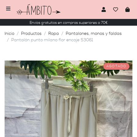
Envíos gratuitos en compras superiores a 70€
Inicio
Productos
Ropa
Pantalones, monos y faldas
Pantalón punto milano flor encaje 53061
AGOTADO