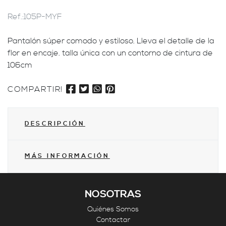
Ref.:
105P-MYF
Pantalón súper comodo y estiloso. Lleva el detalle de la
flor en encaje. talla única con un contorno de cintura de
106cm
COMPARTIR!
DESCRIPCIÓN
MÁS INFORMACIÓN
NOSOTRAS
Quiénes Somos
Contactar