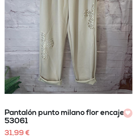
Pantalón punto milano flor encaje
Añadi
53061
31,99 €