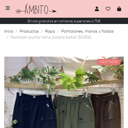
Envíos gratuitos en compras superiores a 70€
Inicio
Productos
Ropa
Pantalones, monos y faldas
Pantalón punto roma bolsillo botón 503011
AGOTADO