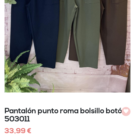
Pantalón punto roma bolsillo botón
Añadi
503011
33,99 €