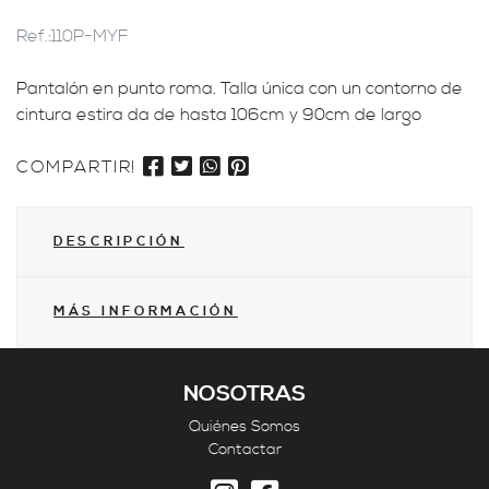
Ref.:
110P-MYF
Pantalón en punto roma. Talla única con un contorno de
cintura estira da de hasta 106cm y 90cm de largo
COMPARTIR!
DESCRIPCIÓN
MÁS INFORMACIÓN
NOSOTRAS
Quiénes Somos
Contactar