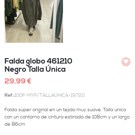
Falda globo 461210
Añadi
Negro Talla Única
29,99 €
Ref.:
100F-MYF/TALLAÚNICA-19720
Falda súper original en un tejido muy suave. Talla única
con un contorno de cintura estirada de 108cm y un largo
de 86cm