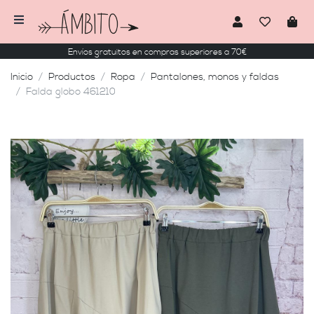
Envíos gratuitos en compras superiores a 70€
Inicio
Productos
Ropa
Pantalones, monos y faldas
Falda globo 461210