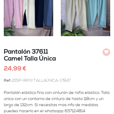
Pantalón 37611
Añadi
Camel Talla Única
24,99 €
Ref.:
155P-RKM/TALLAÚNICA-17847
Pantalón elástico fino con cinturón de rafia elástico. Talla
única con un contorno de cintura de hasta 118cm y un
largo de 132cm. Si necesitas mas info de medidas
puedes hacerlo en el whatsapp 657124814