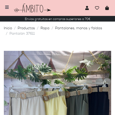
Envíos gratuitos en compras superiores a 70€
Inicio
Productos
Ropa
Pantalones, monos y faldas
Pantalón 37611